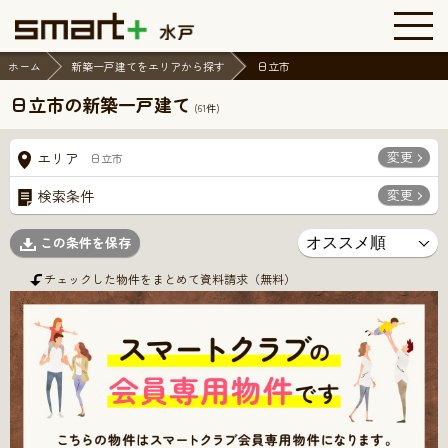
ホーム
新築一戸建てをエリアから探す
日立市
日立市の新築一戸建て
(
61
件)
変更
エリア
日立市
変更
検索条件
この条件を保存
チェックした物件をまとめて資料請求（無料）