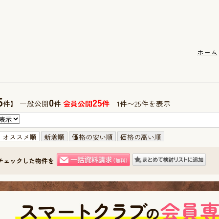
ホーム
5
0
25
件】 一般公開
件
会員公開
件
1件〜25件を表示
オススメ順
新着順
価格の安い順
価格の高い順
チェックした物件を