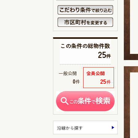
この条件の
総物件数
25
件
一般公開
会員公開
25
0
件
件
沿線から探す