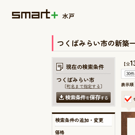
つくばみらい市の新築
1
【全
現在の検索条件
つくばみらい市
表示順
［
町名まで指定する
］
検索条件の追加・変更
価格