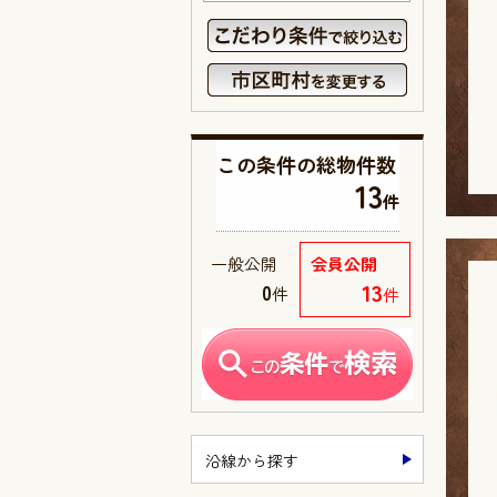
この条件の
総物件数
13
件
一般公開
会員公開
13
0
件
件
沿線から探す