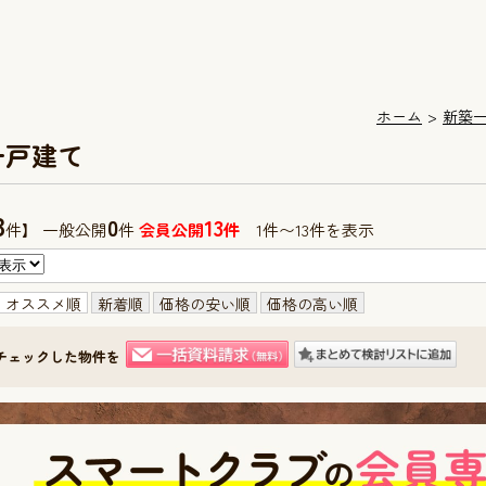
ホーム
新築
一戸建て
3
0
13
件】 一般公開
件
会員公開
件
1件〜13件を表示
オススメ順
新着順
価格の安い順
価格の高い順
チェックした物件を