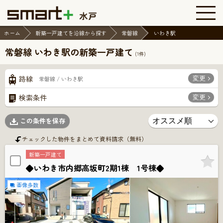
ホーム
新築一戸建てを沿線から探す
常磐線
いわき駅
常磐線 いわき駅の新築一戸建て
(
1
件)
変更
路線
常磐線 / いわき駅
変更
検索条件
この条件を保存
チェックした物件をまとめて資料請求（無料）
新築一戸建て
◆いわき市内郷高坂町2期1棟 1号棟◆
画像多数