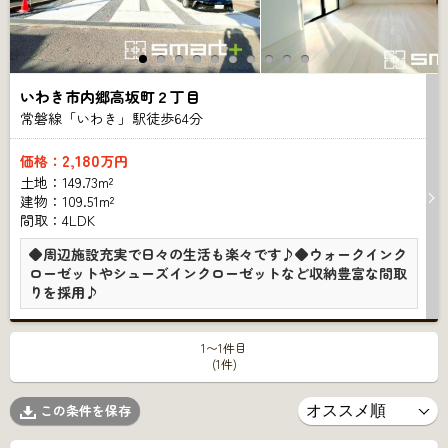
いわき市内郷高坂町２丁目
常磐線「いわき」駅徒歩
64
分
2,180
価格：
万円
土地：149.73m²
建物：109.51m²
間取：4LDK
◆周辺施設充実で日々の生活も楽々です♪◆ウォークインク
ローゼットやシューズインクローゼットなど収納豊富な間取
りを採用♪
1〜1件目
(1件)
この条件を保存