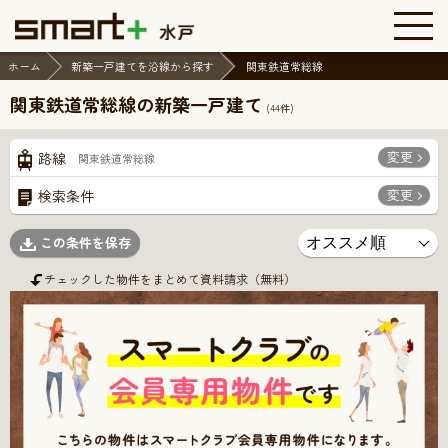
ホーム
新築一戸建てを沿線から探す
関東鉄道常総線
関東鉄道常総線の新築一戸建て
(
44
件)
変更
路線
関東鉄道常総線
変更
検索条件
この条件を保存
チェックした物件をまとめて資料請求（無料）