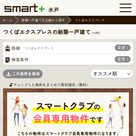
ホーム
新築一戸建てを沿線から探す
つくばエクスプレス
つくばエクスプレスの新築一戸建て
(
44
件)
変更
路線
つくばエクスプレス
変更
検索条件
この条件を保存
チェックした物件をまとめて資料請求（無料）