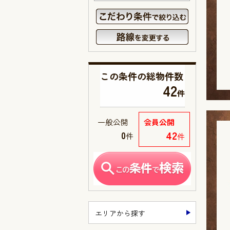
この条件の
総物件数
42
件
一般公開
会員公開
42
0
件
件
エリアから探す