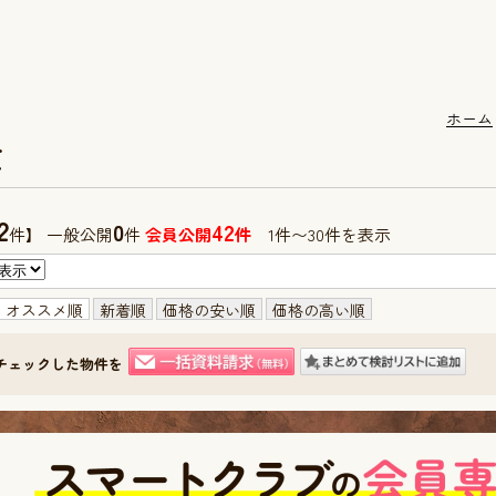
ホーム
て
2
0
42
件】 一般公開
件
会員公開
件
1件〜30件を表示
オススメ順
新着順
価格の安い順
価格の高い順
チェックした物件を