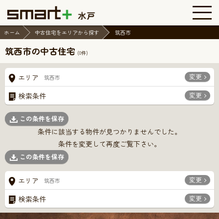
ホーム
中古住宅をエリアから探す
筑西市
筑西市の中古住宅
(
0
件)
変更
エリア
筑西市
変更
検索条件
この条件を保存
条件に該当する物件が見つかりませんでした。
条件を変更して再度ご覧下さい。
この条件を保存
変更
エリア
筑西市
変更
検索条件