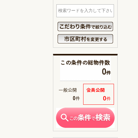
この条件の
総物件数
0
件
一般公開
会員公開
0
0
件
件