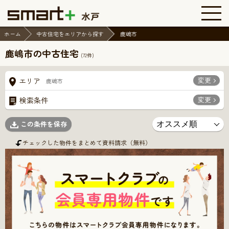
ホーム
中古住宅をエリアから探す
鹿嶋市
鹿嶋市の中古住宅
(
72
件)
変更
エリア
鹿嶋市
変更
検索条件
この条件を保存
チェックした物件をまとめて資料請求（無料）