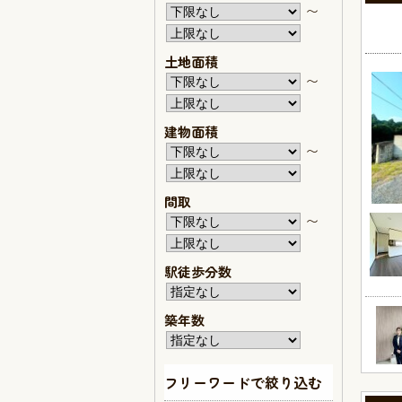
〜
土地面積
〜
建物面積
〜
間取
〜
駅徒歩分数
築年数
フリーワードで絞り込む