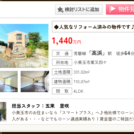
◆人気なリフォーム済みの物件です
1,440
万円
「高浜」
64
交 通
常磐線
駅 徒歩
所在地
小美玉市栗又四ケ
土地面積
331.02m²
建物面積
110.07m²
間 取
4LDK
担当スタッフ：五来　里咲
小美玉市のお住まいなら「スマートプラス」へ♪他社様でローン