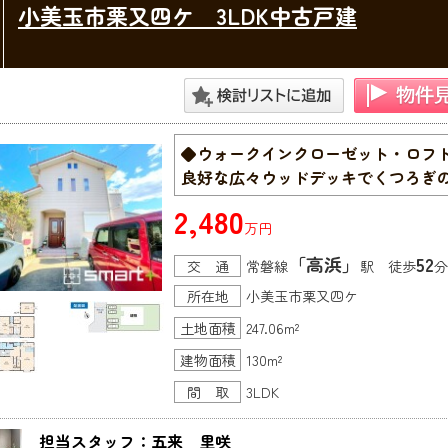
小美玉市栗又四ケ 3LDK中古戸建
◆ウォークインクローゼット・ロフ
良好な広々ウッドデッキでくつろぎ
2,480
万円
「高浜」
52
交 通
常磐線
駅 徒歩
分
所在地
小美玉市栗又四ケ
土地面積
247.06m²
建物面積
130m²
間 取
3LDK
担当スタッフ：五来　里咲