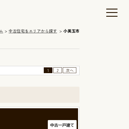
ム
中古住宅をエリアから探す
小美玉市
1
2
次へ