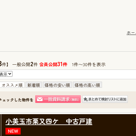
ホー
3
2
31
件】 一般公開
件
会員公開
件
1件〜30件を表示
オススメ順
新着順
価格の安い順
価格の高い順
チェックした物件を
小美玉市栗又四ケ 中古戸建