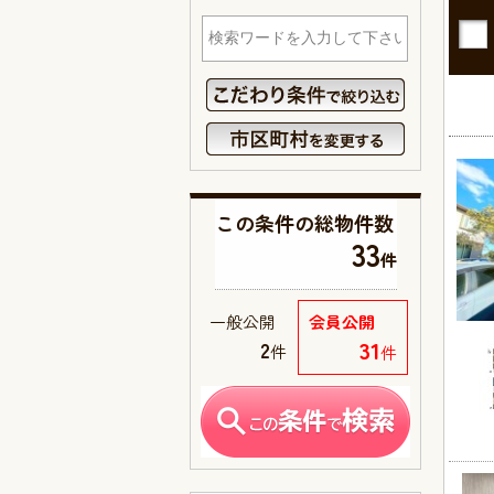
この条件の
総物件数
33
件
一般公開
会員公開
31
2
件
件