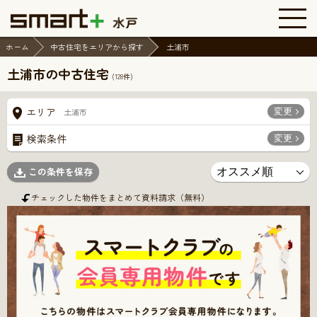
ホーム
中古住宅をエリアから探す
土浦市
土浦市の中古住宅
(
128
件)
変更
エリア
土浦市
変更
検索条件
この条件を保存
チェックした物件をまとめて資料請求（無料）