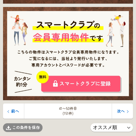
41〜50件目
前へ
次へ
(151件)
この条件を保存