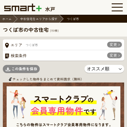
ホーム
中古住宅をエリアから探す
つくば市
つくば市の中古住宅
(
151
件)
変更
エリア
つくば市
変更
検索条件
この条件を保存
チェックした物件をまとめて資料請求（無料）