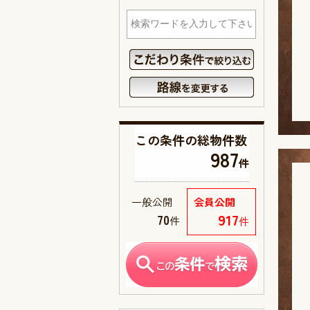
この条件の
総物件数
987
件
一般公開
会員公開
917
70
件
件