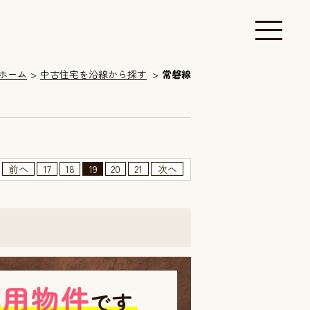
ホーム
中古住宅を沿線から探す
常磐線
前へ
17
18
19
20
21
次へ