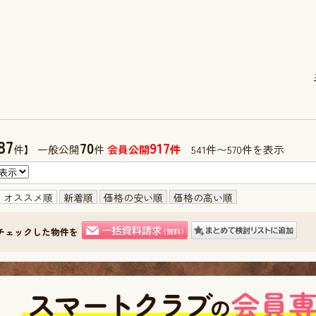
87
70
917
件】 一般公開
件
会員公開
件
541件〜570件を表示
オススメ順
新着順
価格の安い順
価格の高い順
チェックした物件を