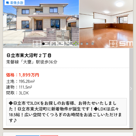
画像多数
日立市東大沼町２丁目
常磐線「大甕」駅徒歩
36
分
1,899
価格：
万円
土地：195.28m²
建物：111.5m²
間取：3LDK
◆日立市で3LDKをお探しのお客様、お待たせいたしまし
た！日立市東大沼町に新着物件が誕生です！◆LDKは広々
18.5帖！広い空間でくつろぎのお時間をお過ごしいただけま
す♪