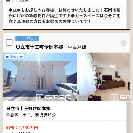
◆LDKをお探しのお客様、お待たせいたしました！石岡市若
松にLDKの新着物件が誕生です♪◆カースペースは台分ご用
意♪車通勤の方にもお勧めのお住まいです！
中古一戸建て
日立市十王町伊師本郷 中古戸建
画像多数
日立市十王町伊師本郷
常磐線「十王」駅徒歩
18
分
2,780
価格：
万円