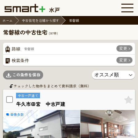
ホーム
中古住宅を沿線から探す
常磐線
常磐線の中古住宅
(
987
件)
変更
路線
常磐線
変更
検索条件
この条件を保存
チェックした物件をまとめて資料請求（無料）
中古一戸建て
牛久市田宮 中古戸建
画像多数