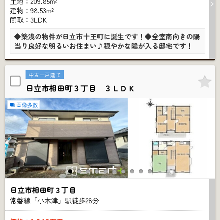
土地：209.85m²
建物：98.53m²
間取：3LDK
◆築浅の物件が日立市十王町に誕生です！◆全室南向きの陽
当り良好な明るいお住まい♪穏やかな陽が入る邸宅です！
中古一戸建て
日立市相田町３丁目 ３ＬＤＫ
画像多数
日立市相田町３丁目
常磐線「小木津」駅徒歩
28
分