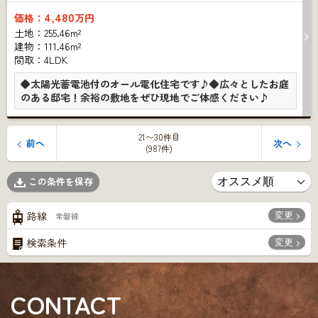
4,480
価格：
万円
土地：255.46m²
建物：111.46m²
間取：4LDK
◆太陽光蓄電池付のオール電化住宅です♪◆広々としたお庭
のある邸宅！余裕の敷地をぜひ現地でご体感ください♪
21〜30件目
前へ
次へ
(987件)
この条件を保存
変更
路線
常磐線
変更
検索条件
CONTACT