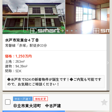
水戸市双葉台４丁目
常磐線「赤塚」駅徒歩
33
分
1,250
価格：
万円
土地：283m²
建物：94.39m²
間取：5DK
◆水戸市で5DKの新着物件が誕生です！◆ご内覧も可能です
ので、お気軽にご相談ください！
中古一戸建て
価格変更
日立市東大沼町 中古戸建