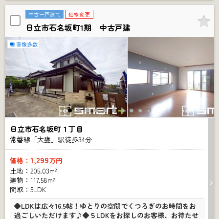
中古一戸建て
価格変更
日立市石名坂町1期 中古戸建
画像多数
日立市石名坂町１丁目
常磐線「大甕」駅徒歩
34
分
1,299
価格：
万円
土地：205.03m²
建物：117.58m²
間取：5LDK
◆LDKは広々16.5帖！ゆとりの空間でくつろぎのお時間をお
過ごしいただけます♪◆５LDKをお探しのお客様、お待たせ