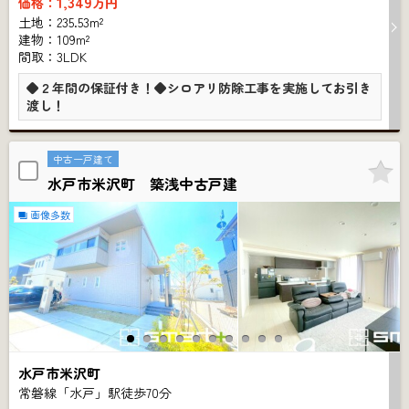
1,349
価格：
万円
土地：235.53m²
建物：109m²
間取：3LDK
◆２年間の保証付き！◆シロアリ防除工事を実施してお引き
渡し！
中古一戸建て
水戸市米沢町 築浅中古戸建
画像多数
水戸市米沢町
常磐線「水戸」駅徒歩
70
分