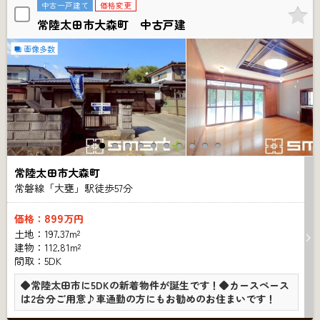
中古一戸建て
価格変更
常陸太田市大森町 中古戸建
画像多数
常陸太田市大森町
常磐線「大甕」駅徒歩
57
分
899
価格：
万円
土地：197.37m²
建物：112.81m²
間取：5DK
◆常陸太田市に5DKの新着物件が誕生です！◆カースペース
は2台分ご用意♪車通勤の方にもお勧めのお住まいです！