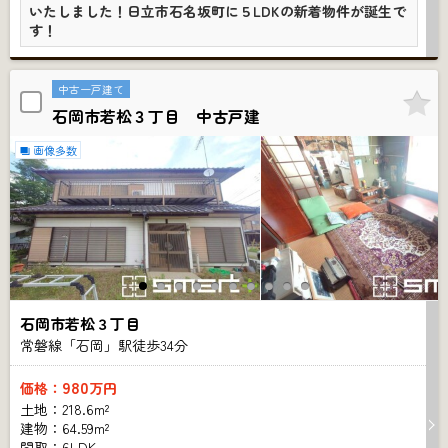
いたしました！日立市石名坂町に５LDKの新着物件が誕生で
す！
中古一戸建て
石岡市若松３丁目 中古戸建
画像多数
石岡市若松３丁目
常磐線「石岡」駅徒歩
34
分
980
価格：
万円
土地：218.6m²
建物：64.59m²
間取：6LDK