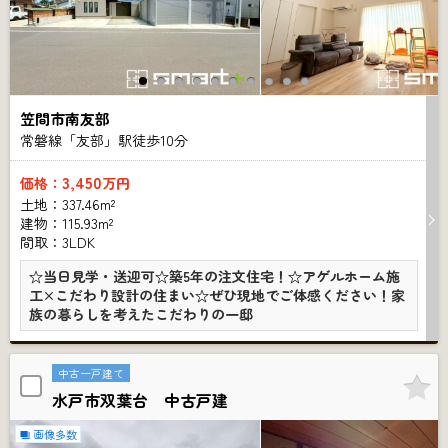
笠間市南友部
常磐線「友部」駅徒歩
10
分
3,450
価格：
万円
土地：337.46m²
建物：115.93m²
間取：3LDK
☆当日見学・送迎可☆築5年の注文住宅！☆アゲルホーム施
工×こだわり設計の住まい☆ぜひ現地でご体感ください！家
族の暮らしを考えたこだわりの一邸
中古一戸建て
水戸市双葉台 中古戸建
画像多数