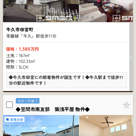
牛久市田宮町
常磐線「牛久」駅徒歩
11
分
1,580
価格：
万円
土地：167m²
建物：102.33m²
間取：5LDK
◆牛久市田宮にの新着物件が誕生です！◆牛久駅まで徒歩11
分の駅近物件です！
中古一戸建て
◆笠間市南友部 築浅平屋 物件◆
画像多数