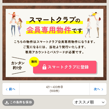
421〜430件目
前へ
次へ
(988件)
この条件を保存