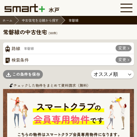
ホーム
中古住宅を沿線から探す
常磐線
常磐線の中古住宅
(
988
件)
変更
路線
常磐線
変更
検索条件
この条件を保存
チェックした物件をまとめて資料請求（無料）