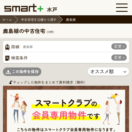
ホーム
中古住宅を沿線から探す
鹿島線
鹿島線の中古住宅
(
23
件)
変更
路線
鹿島線
変更
検索条件
この条件を保存
チェックした物件をまとめて資料請求（無料）