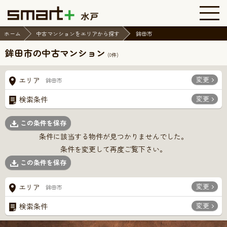
ホーム
中古マンションをエリアから探す
鉾田市
鉾田市の中古マンション
(
0
件)
変更
エリア
鉾田市
変更
検索条件
この条件を保存
条件に該当する物件が見つかりませんでした。
条件を変更して再度ご覧下さい。
この条件を保存
変更
エリア
鉾田市
変更
検索条件