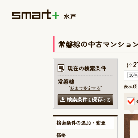
常磐線の中古マンショ
2
【全
現在の検索条件
常磐線
表示順
［
駅まで指定する
］
検索条件の追加・変更
価格