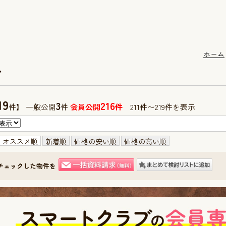
ホーム
ン
19
3
216
件】 一般公開
件
会員公開
件
211件〜219件を表示
オススメ順
新着順
価格の安い順
価格の高い順
チェックした物件を