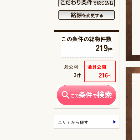
この条件の
総物件数
219
件
一般公開
会員公開
216
3
件
件
エリアから探す