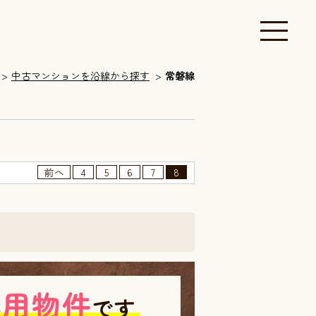
中古マンションを沿線から探す
常磐線
前へ
4
5
6
7
8