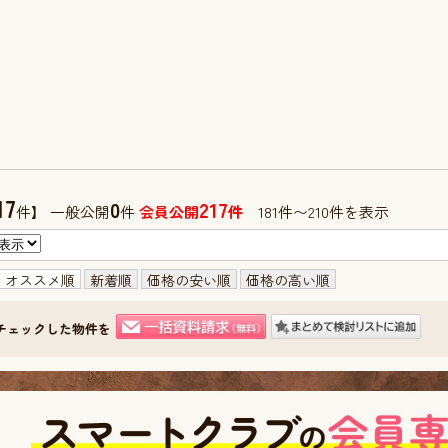
17
0
217
件】 一般公開
件
会員公開
件
181件〜210件を表示
オススメ順
新着順
価格の安い順
価格の高い順
チェックした物件を