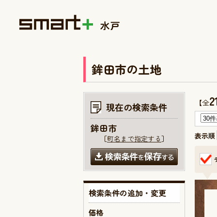
鉾田市の土地
2
【全
現在の検索条件
鉾田市
表示順
［
町名まで指定する
］
検索条件の追加・変更
価格