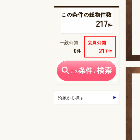
この条件の
総物件数
217
件
一般公開
会員公開
217
0
件
件
沿線から探す