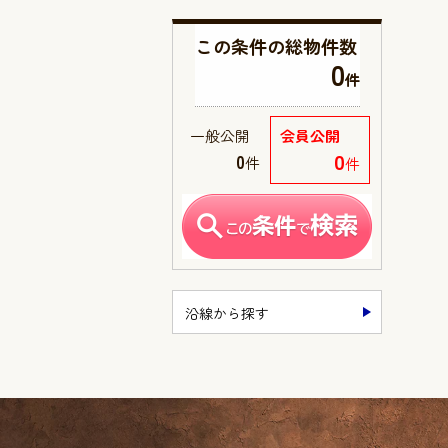
この条件の
総物件数
0
件
一般公開
会員公開
0
0
件
件
沿線から探す