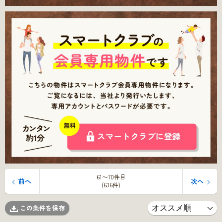
61〜70件目
前へ
次へ
(636件)
この条件を保存