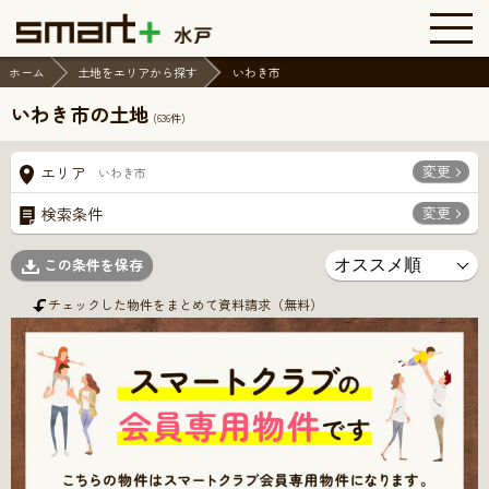
ホーム
土地をエリアから探す
いわき市
いわき市の土地
(
636
件)
変更
エリア
いわき市
変更
検索条件
この条件を保存
チェックした物件をまとめて資料請求（無料）