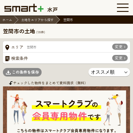
ホーム
土地をエリアから探す
笠間市
笠間市の土地
(
126
件)
変更
エリア
笠間市
変更
検索条件
この条件を保存
チェックした物件をまとめて資料請求（無料）