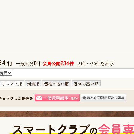
34
0
234
件】 一般公開
件
会員公開
件
31件〜60件を表示
オススメ順
新着順
価格の安い順
価格の高い順
チェックした物件を