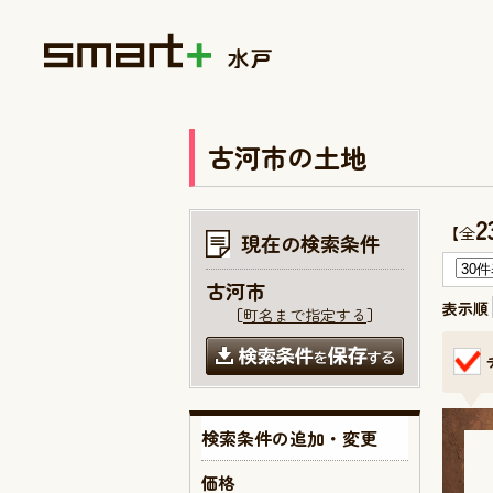
古河市の土地
2
【全
現在の検索条件
古河市
表示順
［
町名まで指定する
］
検索条件の追加・変更
価格