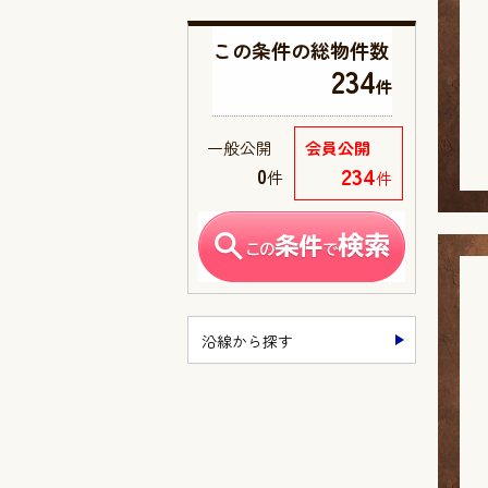
この条件の
総物件数
234
件
一般公開
会員公開
234
0
件
件
沿線から探す