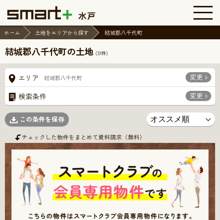
ホーム
土地をエリアから探す
結城郡八千代町
結城郡八千代町の土地
(
33
件)
変更
エリア
結城郡八千代町
変更
検索条件
この条件を保存
チェックした物件をまとめて資料請求（無料）