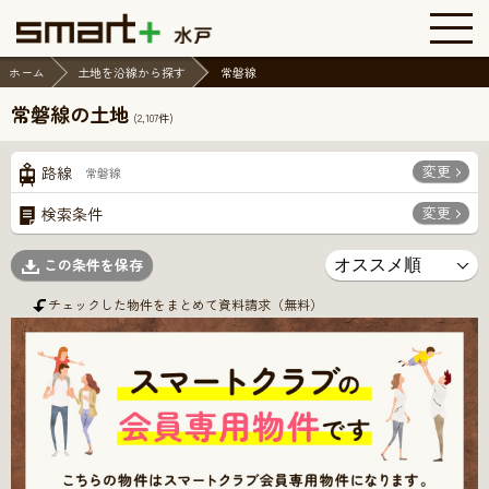
ホーム
土地を沿線から探す
常磐線
常磐線の土地
(
2,107
件)
変更
路線
常磐線
変更
検索条件
この条件を保存
チェックした物件をまとめて資料請求（無料）