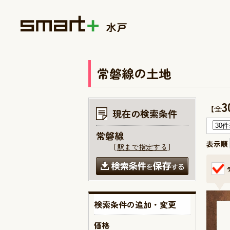
常磐線の土地
3
【全
現在の検索条件
常磐線
表示順
［
駅まで指定する
］
検索条件の追加・変更
価格