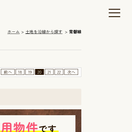
ホーム
土地を沿線から探す
常磐線
前へ
18
19
20
21
22
次へ