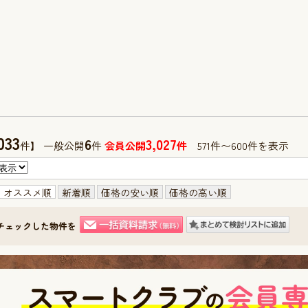
033
6
3,027
件】 一般公開
件
会員公開
件
571件〜600件を表示
オススメ順
新着順
価格の安い順
価格の高い順
チェックした物件を