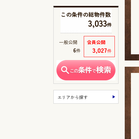
この条件の
総物件数
3,033
件
一般公開
会員公開
3,027
6
件
件
エリアから探す