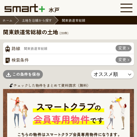
ホーム
土地を沿線から探す
関東鉄道常総線
関東鉄道常総線の土地
(
230
件)
変更
路線
関東鉄道常総線
変更
検索条件
この条件を保存
チェックした物件をまとめて資料請求（無料）