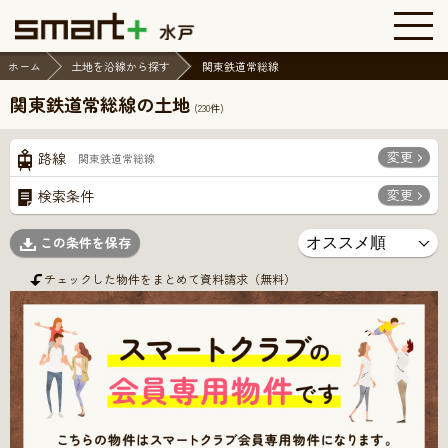
ホーム
土地を沿線から探す
関東鉄道常総線
関東鉄道常総線の土地
(
230
件)
変更
路線
関東鉄道常総線
変更
検索条件
この条件を保存
チェックした物件をまとめて資料請求（無料）