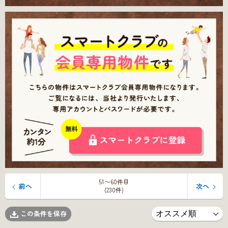
51〜60件目
前へ
次へ
(230件)
この条件を保存