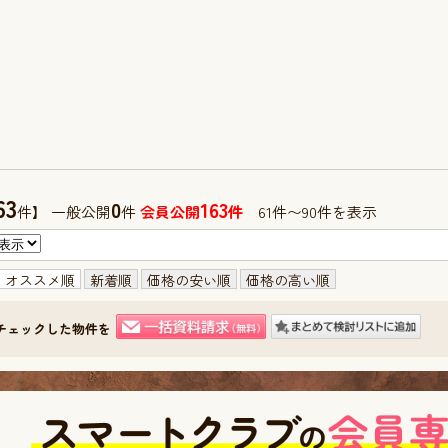
63
0
163
件】 一般公開
件
会員公開
件
61件〜90件を表示
オススメ順
新着順
価格の安い順
価格の高い順
チェックした物件を