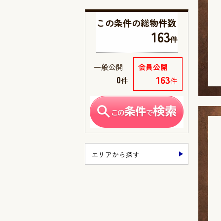
この条件の
総物件数
163
件
一般公開
会員公開
163
0
件
件
エリアから探す