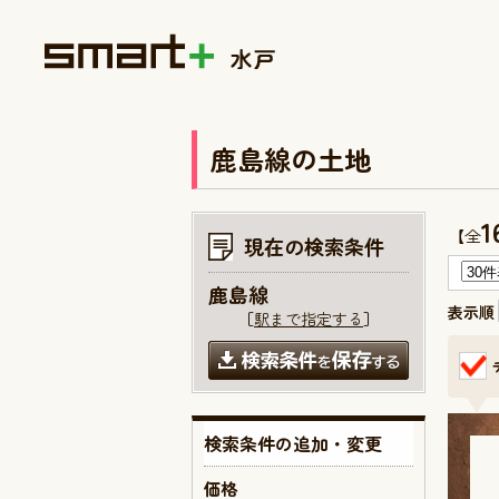
鹿島線の土地
1
【全
現在の検索条件
鹿島線
表示順
［
駅まで指定する
］
検索条件の追加・変更
価格