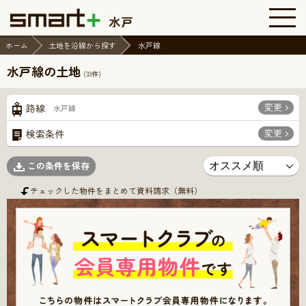
ホーム
土地を沿線から探す
水戸線
水戸線の土地
(
33
件)
変更
路線
水戸線
変更
検索条件
この条件を保存
チェックした物件をまとめて資料請求（無料）