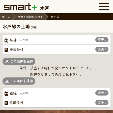
ホーム
土地を沿線から探す
水戸線
水戸線の土地
(
33
件)
変更
路線
水戸線
変更
検索条件
この条件を保存
条件に該当する物件が見つかりませんでした。
条件を変更して再度ご覧下さい。
この条件を保存
変更
路線
水戸線
変更
検索条件