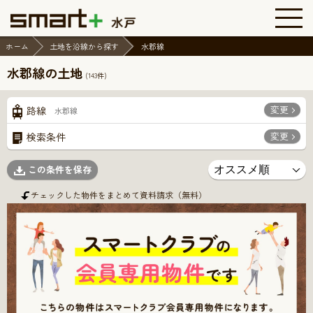
ホーム
土地を沿線から探す
水郡線
水郡線の土地
(
143
件)
変更
路線
水郡線
変更
検索条件
この条件を保存
チェックした物件をまとめて資料請求（無料）