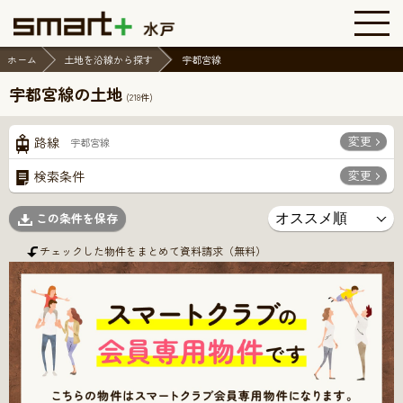
ホーム
土地を沿線から探す
宇都宮線
宇都宮線の土地
(
218
件)
変更
路線
宇都宮線
変更
検索条件
この条件を保存
チェックした物件をまとめて資料請求（無料）