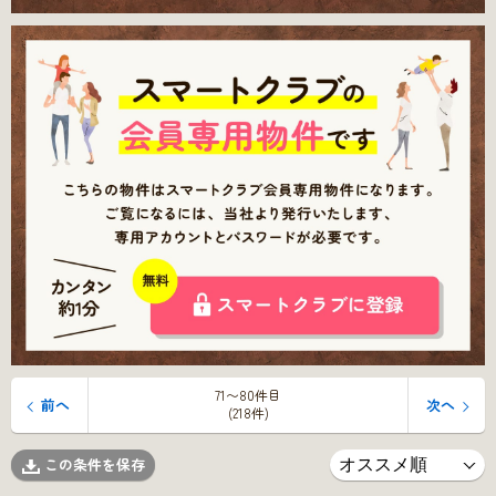
71〜80件目
前へ
次へ
(218件)
この条件を保存