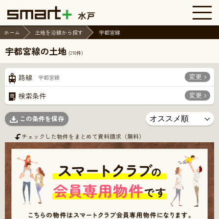
ホーム
土地を沿線から探す
宇都宮線
宇都宮線の土地
(
218
件)
変更
路線
宇都宮線
変更
検索条件
この条件を保存
チェックした物件をまとめて資料請求（無料）