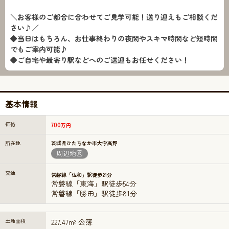
＼お客様のご都合に合わせてご見学可能！送り迎えもご相談くだ
さい♪／
◆当日はもちろん、お仕事終わりの夜間やスキマ時間など短時間
でもご案内可能♪
◆ご自宅や最寄り駅などへのご送迎もお任せください！
基本情報
価格
700
万円
所在地
茨城県ひたちなか市大字高野
周辺地図
交通
常磐線「佐和」駅徒歩21分
常磐線「東海」駅徒歩54分
常磐線「勝田」駅徒歩81分
土地面積
227.47m² 公簿