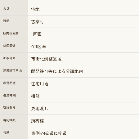
地目
宅地
現況
古家付
販売区画数
1区画
総区画数
全1区画
都市計画
市街化調整区域
建築許可事由
開発許可等による分譲地内
最適用途
住宅用地
引渡時期
相談
引渡条件
更地渡し
権利種類
所有権
接道
東側5M公道に接道