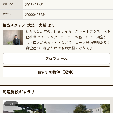
更新予定
2026/08/21
物件No.
20000406954
担当スタッフ
大澤 大輔
より
ひたちなか市のお住まいなら「スマートプラス」へ♪
他社様でローンがダメだった・転職したて・頭金な
し・借入がある・・・などでもローン通過実績あり！
資金面のご相談だけでもお気軽にどうぞ♪
プロフィール
32
おすすめ物件（
件）
周辺施設ギャラリー
1/9