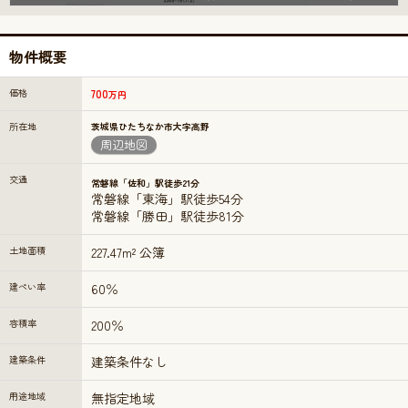
物件概要
価格
700
万円
所在地
茨城県ひたちなか市大字高野
周辺地図
交通
常磐線「佐和」駅徒歩21分
常磐線「東海」駅徒歩54分
常磐線「勝田」駅徒歩81分
土地面積
227.47m² 公簿
建ぺい率
60％
容積率
200％
建築条件
建築条件なし
用途地域
無指定地域