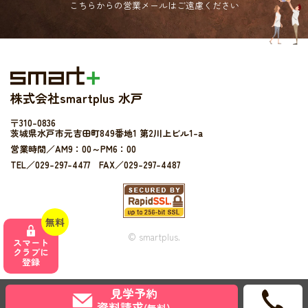
こちらからの営業メールは
ご遠慮ください
株式会社smartplus 水戸
〒310-0836
茨城県水戸市元吉田町849番地1 第2川上ビル1-a
営業時間／AM9：00～PM6：00
TEL／029-297-4477 FAX／029-297-4487
無料
© smartplus.
スマート
クラブに
登録
見学予約
資料請求