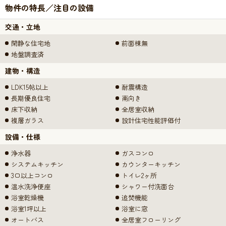
物件の特長／注目の設備
交通・立地
閑静な住宅地
前面棟無
地盤調査済
建物・構造
LDK15帖以上
耐震構造
長期優良住宅
南向き
床下収納
全居室収納
複層ガラス
設計住宅性能評価付
設備・仕様
浄水器
ガスコンロ
システムキッチン
カウンターキッチン
3口以上コンロ
トイレ2ヶ所
温水洗浄便座
シャワー付洗面台
浴室乾燥機
追焚機能
浴室1坪以上
浴室に窓
オートバス
全居室フローリング