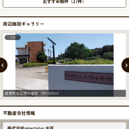
37
おすすめ物件（
件）
周辺施設ギャラリー
1/9
城里町立石塚小学校（約1,000m）
不動産会社情報
株式会社smartplus 水戸