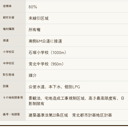
容積率
80％
都市計画
未線引区域
権利種類
所有権
接道
南側6M公道に接道
小学校区
石塚小学校（1000m）
中学校区
常北中学校（950m）
取引態様
媒介
設備
公営水道、本下水、個別LPG
その他制限事項
景観法、宅地造成工事規制区域、高さ最高限度有、日
影制限有
備考・制限等
建築基準法第22条区域 常北都市計画地区計画