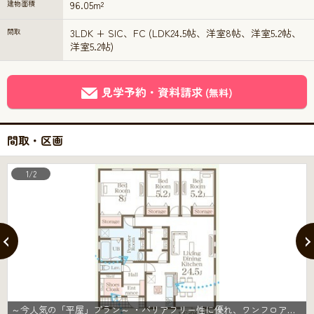
建物面積
96.05m²
間取
3LDK + SIC、FC (LDK24.5帖、洋室8帖、洋室5.2帖、
洋室5.2帖)
見学予約・資料請求
(無料)
間取・区画
1/2
～今人気の「平屋」プラン～ ・バリアフリー性に優れ、ワンフロアで完結出来る事から人気が高まっている「平屋」プラン。 ・ぜひ一度ご見学いただき、その魅力をご体感くださいませ。