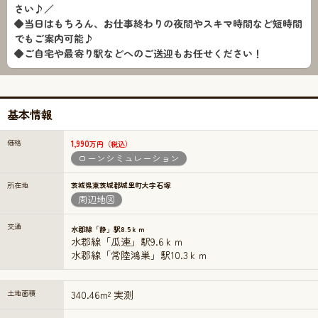
さい♪／
◆当日はもちろん、お仕事終わりの夜間やスキマ時間など短時間
でもご案内可能♪
◆ご自宅や最寄り駅などへのご送迎もお任せください！
基本情報
価格
1,990
万円（税込）
ローンシミュレーション
所在地
茨城県東茨城郡城里町大字石塚
周辺地図
交通
水郡線「静」駅8.5ｋｍ
水郡線「瓜連」駅9.6ｋｍ
水郡線「常陸鴻巣」駅10.3ｋｍ
土地面積
340.46m² 実測