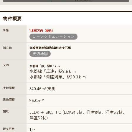
物件概要
価格
1,990
万円（税込）
ローンシミュレーション
所在地
茨城県東茨城郡城里町大字石塚
周辺地図
交通
水郡線「静」駅8.5ｋｍ
水郡線「瓜連」駅9.6ｋｍ
水郡線「常陸鴻巣」駅10.3ｋｍ
土地面積
340.46m² 実測
建物面積
96.05m²
間取
3LDK + SIC、FC (LDK24.5帖、洋室8帖、洋室5.2帖、
洋室5.2帖)
販売戸数
1戸