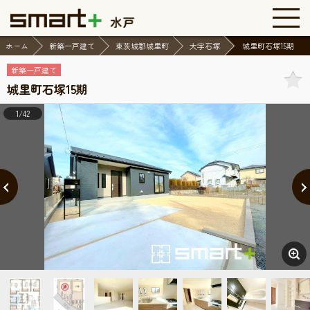
ホーム
新築一戸建て
東茨城郡城里町
大字石塚
城里町石塚15期
新築一戸建て
城里町石塚15期
1/42