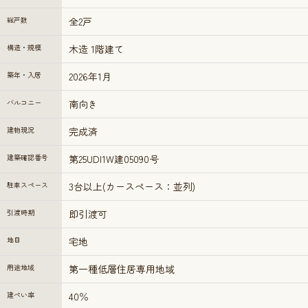
総戸数
全2戸
構造・規模
木造 1階建て
築年・入居
2026年1月
バルコニー
南向き
建物現況
完成済
建築確認番号
第25UDI1W建05090号
駐車スペース
3台以上(カースペース：並列)
引渡時期
即引渡可
地目
宅地
用途地域
第一種低層住居専用地域
建ぺい率
40％