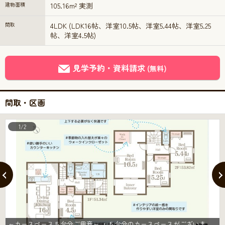
建物面積
105.16m² 実測
間取
4LDK (LDK16帖、洋室10.5帖、洋室5.44帖、洋室5.25
帖、洋室4.5帖)
見学予約・資料請求
(無料)
間取・区画
1/2
～カースペース５台分ご用意～ ・５台分のカースペースがございますので、車通勤の方やご来客の多い方にもお勧めのお住まいです。 ・余裕の敷地で余裕の新生活をお過ごしいただけます。