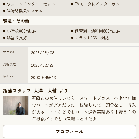
ウォークインクローゼット
TVモニタ付インターホン
24時間換気システム
環境・その他
小学校800m以内
保育園・幼稚園800m以内
陽当り良好
フラット35Sに対応
物件更新
2026/08/08
更新予定
2026/08/22
物件No.
20000445643
担当スタッフ
大澤 大輔
より
石岡市のお住まいなら「スマートプラス」へ♪他社様
でローンがダメだった・転職したて・頭金なし・借入
がある・・・などでもローン通過実績あり！資金面の
ご相談だけでもお気軽にどうぞ♪
プロフィール