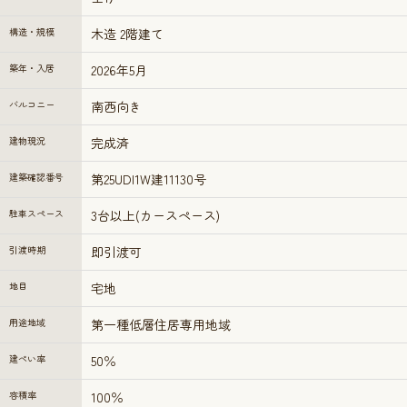
構造・規模
木造 2階建て
築年・入居
2026年5月
バルコニー
南西向き
建物現況
完成済
建築確認番号
第25UDI1W建11130号
駐車スペース
3台以上(カースペース)
引渡時期
即引渡可
地目
宅地
用途地域
第一種低層住居専用地域
建ぺい率
50％
容積率
100％