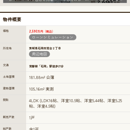
物件概要
価格
2,590
万円（税込）
ローンシミュレーション
所在地
茨城県石岡市旭台２丁目
周辺地図
交通
常磐線「石岡」駅徒歩27分
土地面積
181.88m² 公簿
建物面積
105.16m² 実測
間取
4LDK (LDK16帖、洋室10.5帖、洋室5.44帖、洋室5.25
帖、洋室4.5帖)
販売戸数
1戸
総戸数
全1戸