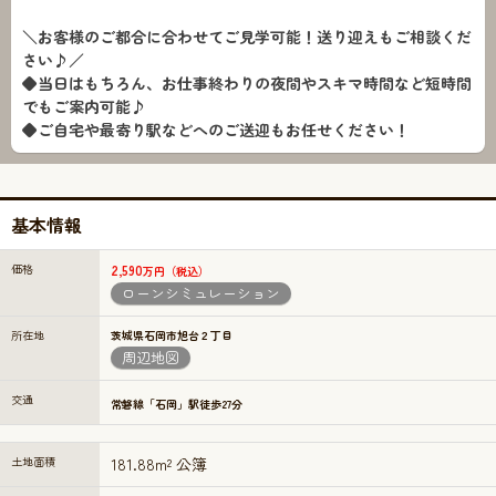
＼お客様のご都合に合わせてご見学可能！送り迎えもご相談くだ
さい♪／
◆当日はもちろん、お仕事終わりの夜間やスキマ時間など短時間
でもご案内可能♪
◆ご自宅や最寄り駅などへのご送迎もお任せください！
基本情報
価格
2,590
万円（税込）
ローンシミュレーション
所在地
茨城県石岡市旭台２丁目
周辺地図
交通
常磐線「石岡」駅徒歩27分
土地面積
181.88m² 公簿