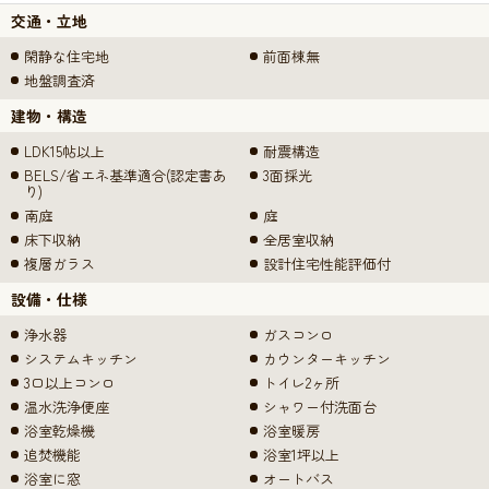
交通・立地
閑静な住宅地
前面棟無
地盤調査済
建物・構造
LDK15帖以上
耐震構造
BELS/省エネ基準適合(認定書あ
3面採光
り)
南庭
庭
床下収納
全居室収納
複層ガラス
設計住宅性能評価付
設備・仕様
浄水器
ガスコンロ
システムキッチン
カウンターキッチン
3口以上コンロ
トイレ2ヶ所
温水洗浄便座
シャワー付洗面台
浴室乾燥機
浴室暖房
追焚機能
浴室1坪以上
浴室に窓
オートバス