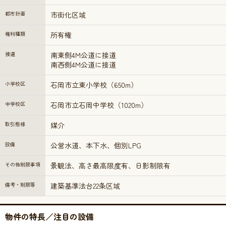
都市計画
市街化区域
権利種類
所有権
接道
南東側4M公道に接道
南西側4M公道に接道
小学校区
石岡市立東小学校（650m）
中学校区
石岡市立石岡中学校（1020m）
取引態様
媒介
設備
公営水道、本下水、個別LPG
その他制限事項
景観法、高さ最高限度有、日影制限有
備考・制限等
建築基準法台22条区域
物件の特長／注目の設備