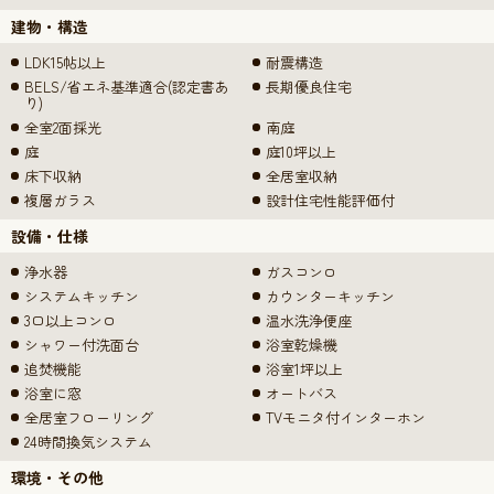
建物・構造
LDK15帖以上
耐震構造
BELS/省エネ基準適合(認定書あ
長期優良住宅
り)
全室2面採光
南庭
庭
庭10坪以上
床下収納
全居室収納
複層ガラス
設計住宅性能評価付
設備・仕様
浄水器
ガスコンロ
システムキッチン
カウンターキッチン
3口以上コンロ
温水洗浄便座
シャワー付洗面台
浴室乾燥機
追焚機能
浴室1坪以上
浴室に窓
オートバス
全居室フローリング
TVモニタ付インターホン
24時間換気システム
環境・その他