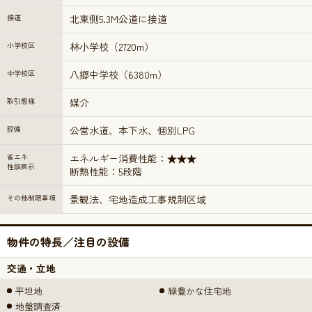
接道
北東側5.3M公道に接道
小学校区
林小学校（2720m）
中学校区
八郷中学校（6380m）
取引態様
媒介
設備
公営水道、本下水、個別LPG
省エネ
エネルギー消費性能：★★★
性能表示
断熱性能：5段階
その他制限事項
景観法、宅地造成工事規制区域
物件の特長／注目の設備
交通・立地
平坦地
緑豊かな住宅地
地盤調査済