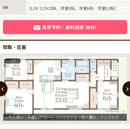
間取
3LDK (LDK22帖、洋室8帖、洋室6帖、洋室5.2帖)
見学予約・資料請求
(無料)
間取・区画
1/2
～今人気の「平屋」プラン～ ・バリアフリー性に優れ、ワンフロアで完結出来る事から人気が高まっている「平屋」プラン。 ・ぜひ一度ご見学いただき、その魅力をご体感くださいませ。