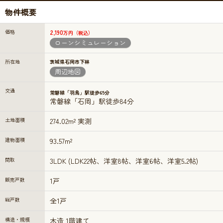
物件概要
価格
2,190
万円（税込）
ローンシミュレーション
所在地
茨城県石岡市下林
周辺地図
交通
常磐線「羽鳥」駅徒歩65分
常磐線「石岡」駅徒歩84分
土地面積
274.02m² 実測
建物面積
93.57m²
間取
3LDK (LDK22帖、洋室8帖、洋室6帖、洋室5.2帖)
販売戸数
1戸
総戸数
全1戸
構造・規模
木造 1階建て