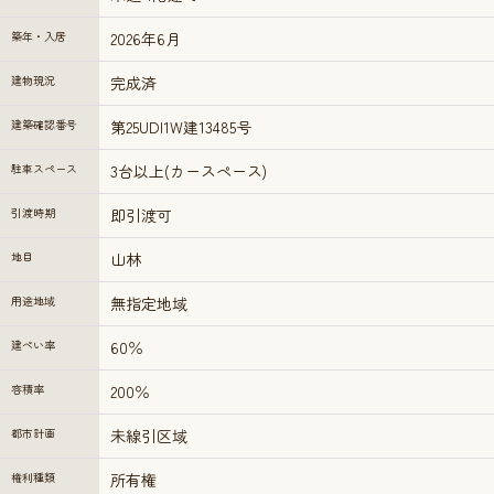
築年・入居
2026年6月
建物現況
完成済
建築確認番号
第25UDI1W建13485号
駐車スペース
3台以上(カースペース)
引渡時期
即引渡可
地目
山林
用途地域
無指定地域
建ぺい率
60％
容積率
200％
都市計画
未線引区域
権利種類
所有権