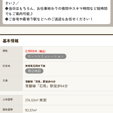
さい♪／
◆当日はもちろん、お仕事終わりの夜間やスキマ時間など短時間
でもご案内可能♪
◆ご自宅や最寄り駅などへのご送迎もお任せください！
基本情報
価格
2,190
万円（税込）
ローンシミュレーション
所在地
茨城県石岡市下林
周辺地図
交通
常磐線「羽鳥」駅徒歩65分
常磐線「石岡」駅徒歩84分
土地面積
274.02m² 実測
建物面積
93.57m²