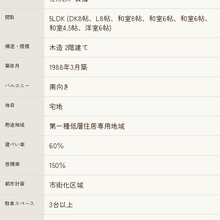
間取
5LDK (DK8帖、L8帖、和室8帖、和室6帖、和室6帖、
和室4.5帖、洋室6帖)
構造・規模
木造 2階建て
築年月
1988年3月築
バルコニー
南向き
地目
宅地
用途地域
第一種低層住居専用地域
建ぺい率
60％
容積率
150％
都市計画
市街化区域
駐車スペース
3台以上