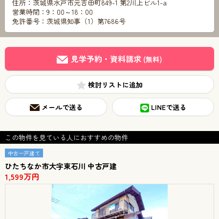
住所：茨城県水戸市元吉田町849-1 第2川上ビル1-a
営業時間：9：00～18：00
免許番号：茨城県知事（1）第7686号
見学予約・資料請求
(無料)
検討リスト
メールで送る
LINEで送る
この物件を見ている人におすすめの物件
中古一戸建て
ひたちなか市大字東石川 中古戸建
1,599万円