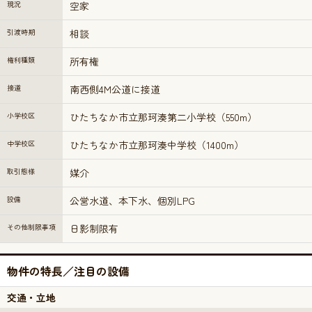
現況
空家
引渡時期
相談
権利種類
所有権
接道
南西側4M公道に接道
小学校区
ひたちなか市立那珂湊第二小学校（550m）
中学校区
ひたちなか市立那珂湊中学校（1400m）
取引態様
媒介
設備
公営水道、本下水、個別LPG
その他制限事項
日影制限有
物件の特長／注目の設備
交通・立地