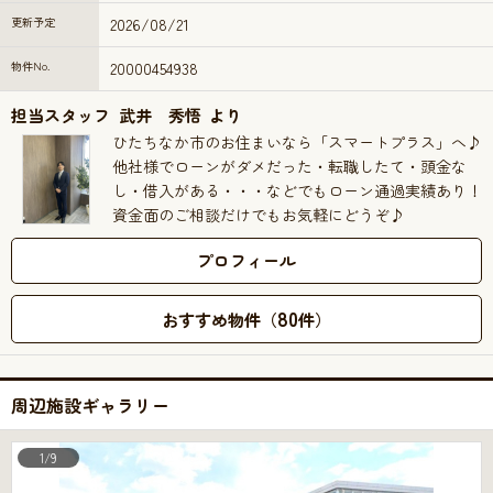
更新予定
2026/08/21
物件No.
20000454938
担当スタッフ
武井 秀悟
より
ひたちなか市のお住まいなら「スマートプラス」へ♪
他社様でローンがダメだった・転職したて・頭金な
し・借入がある・・・などでもローン通過実績あり！
資金面のご相談だけでもお気軽にどうぞ♪
プロフィール
80
おすすめ物件（
件）
周辺施設ギャラリー
1/9