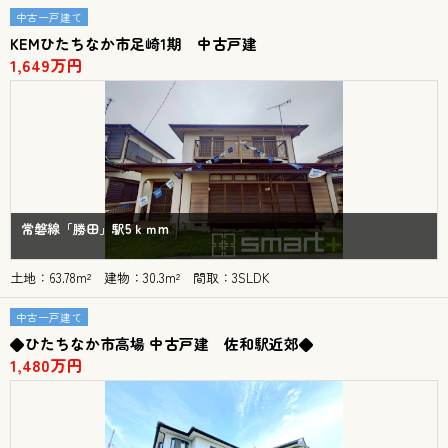
中古一戸建て
KEMひたちなか市足崎1期 中古戸建
1,649万円
常磐線「勝田」駅5ｋｍm
土地：63.78m² 建物：30.3m² 間取：3SLDK
中古一戸建て
◆ひたちなか市高場 中古戸建 佐和駅近郊◆
1,480万円