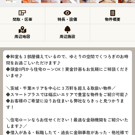
間取・区画
特長・設備
物件概要
周辺地図
周辺施設
◆和室も３部屋備えているので、ゆとりの空間でくつろぎのお時
間をお過ごしいただけます♪
◆頭金0円から住宅ローンOK！資金計画もお気軽にご相談くださ
いませ♪
＼茨城・千葉エリアを中心に３万軒を超える取扱い物件／
◆スマートプラスでは幅広いエリアで豊富な物件をご紹介可能♪
◆お客様のご希望に沿うお住まいも弊社ならきっと見つかりま
す！
＼住宅ローンならお任せください！最適な金融機関をご紹介いた
します♪／
◆借入がある・転職したて・過去に金融事故があった・他社様で