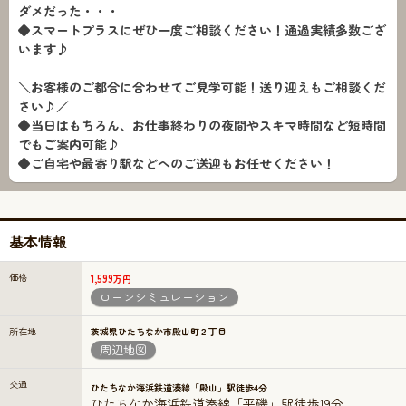
ダメだった・・・
◆スマートプラスにぜひ一度ご相談ください！通過実績多数ござ
います♪
＼お客様のご都合に合わせてご見学可能！送り迎えもご相談くだ
さい♪／
◆当日はもちろん、お仕事終わりの夜間やスキマ時間など短時間
でもご案内可能♪
◆ご自宅や最寄り駅などへのご送迎もお任せください！
基本情報
価格
1,599
万円
ローンシミュレーション
所在地
茨城県ひたちなか市殿山町２丁目
周辺地図
交通
ひたちなか海浜鉄道湊線「殿山」駅徒歩4分
ひたちなか海浜鉄道湊線「平磯」駅徒歩19分