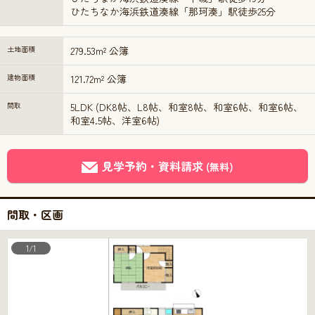
ひたちなか海浜鉄道湊線「那珂湊」駅徒歩25分
土地面積
279.53m² 公簿
建物面積
121.72m² 公簿
間取
5LDK (DK8帖、L8帖、和室8帖、和室6帖、和室6帖、
和室4.5帖、洋室6帖)
見学予約・資料請求
(無料)
間取・区画
1/1