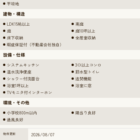
平坦地
建物・構造
LDK15帖以上
南庭
庭
庭10坪以上
床下収納
全居室収納
瑕疵保証付（不動産会社独自）
設備・仕様
システムキッチン
3口以上コンロ
温水洗浄便座
節水型トイレ
シャワー付洗面台
追焚機能
浴室1坪以上
浴室に窓
TVモニタ付インターホン
環境・その他
小学校800m以内
陽当り良好
通風良好
物件更新
2026/08/07