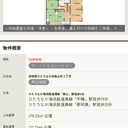
～収納豊富な和室・洋室～ ・各居室に備え付けの収納をご用意。タンスなどを置く場合と比べ出っ張らないので部屋の中を有効のご活用いただけます。 ・収納の広さなどぜひ現地でご確認くださいませ。
物件概要
価格
1,599
万円
ローンシミュレーション
所在地
茨城県ひたちなか市殿山町２丁目
周辺地図
交通
ひたちなか海浜鉄道湊線「殿山」駅徒歩4分
ひたちなか海浜鉄道湊線「平磯」駅徒歩19分
ひたちなか海浜鉄道湊線「那珂湊」駅徒歩25分
土地面積
279.53m² 公簿
建物面積
121.72m² 公簿