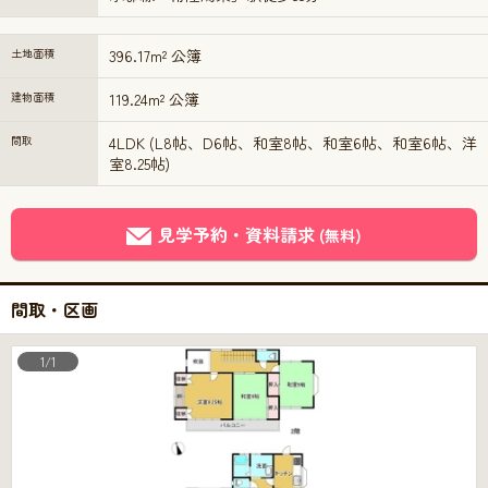
土地面積
396.17m² 公簿
建物面積
119.24m² 公簿
間取
4LDK (L8帖、D6帖、和室8帖、和室6帖、和室6帖、洋
室8.25帖)
見学予約・資料請求
(無料)
間取・区画
1/1