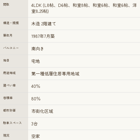
間取
4LDK (L8帖、D6帖、和室8帖、和室6帖、和室6帖、洋
室8.25帖)
構造・規模
木造 2階建て
築年月
1987年7月築
バルコニー
南向き
地目
宅地
用途地域
第一種低層住居専用地域
建ぺい率
40％
容積率
80％
都市計画
市街化区域
駐車スペース
3台
現況
空家