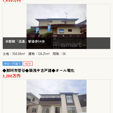
1,499万円
水郡線「瓜連」駅徒歩34分
土地：354.98m² 建物：124.21m² 間取：5K
中古一戸建て
NEW
◆那珂市菅谷◆築浅中古戸建◆オール電化
3,200万円