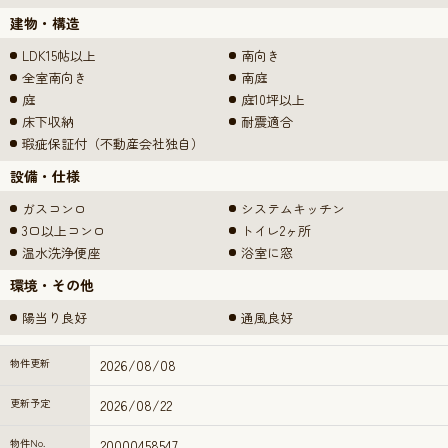
建物・構造
LDK15帖以上
南向き
全室南向き
南庭
庭
庭10坪以上
床下収納
耐震適合
瑕疵保証付（不動産会社独自）
設備・仕様
ガスコンロ
システムキッチン
3口以上コンロ
トイレ2ヶ所
温水洗浄便座
浴室に窓
環境・その他
陽当り良好
通風良好
物件更新
2026/08/08
更新予定
2026/08/22
物件No.
20000458547