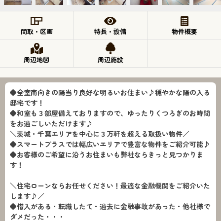
間取・区画
特長・設備
物件概要
周辺地図
周辺施設
◆全室南向きの陽当り良好な明るいお住まい♪穏やかな陽の入る
邸宅です！
◆和室も３部屋備えておりますので、ゆったりくつろぎのお時間
をお過ごしいただけます♪
＼茨城・千葉エリアを中心に３万軒を超える取扱い物件／
◆スマートプラスでは幅広いエリアで豊富な物件をご紹介可能♪
◆お客様のご希望に沿うお住まいも弊社ならきっと見つかりま
す！
＼住宅ローンならお任せください！最適な金融機関をご紹介いた
します♪／
◆借入がある・転職したて・過去に金融事故があった・他社様で
ダメだった・・・