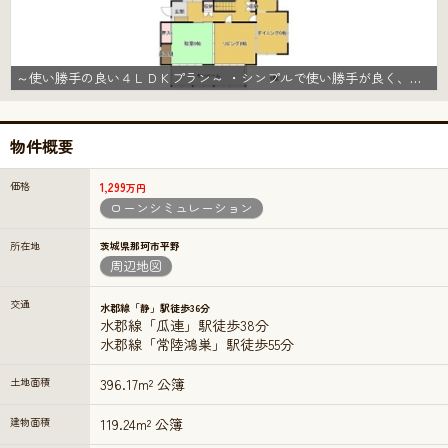
～使い勝手の良い４ＬＤＫプラン～ ・シンプルで使い勝手が良く、人気の高い４ＬＤＫのプランを採用。 ・収納もしっかりございますので、お家の中がスッキリと片付きます。
物件概要
価格
1,299
万円
ローンシミュレーション
所在地
茨城県那珂市平野
周辺地図
交通
水郡線「静」駅徒歩36分
水郡線「瓜連」駅徒歩38分
水郡線「常陸鴻巣」駅徒歩55分
土地面積
396.17m² 公簿
建物面積
119.24m² 公簿