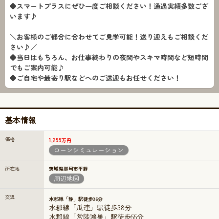
◆スマートプラスにぜひ一度ご相談ください！通過実績多数ござ
います♪
＼お客様のご都合に合わせてご見学可能！送り迎えもご相談くだ
さい♪／
◆当日はもちろん、お仕事終わりの夜間やスキマ時間など短時間
でもご案内可能♪
◆ご自宅や最寄り駅などへのご送迎もお任せください！
基本情報
価格
1,299
万円
ローンシミュレーション
所在地
茨城県那珂市平野
周辺地図
交通
水郡線「静」駅徒歩36分
水郡線「瓜連」駅徒歩38分
水郡線「常陸鴻巣」駅徒歩55分