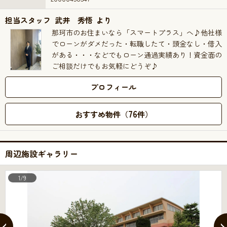
担当スタッフ
武井 秀悟
より
那珂市のお住まいなら「スマートプラス」へ♪他社様
でローンがダメだった・転職したて・頭金なし・借入
がある・・・などでもローン通過実績あり！資金面の
ご相談だけでもお気軽にどうぞ♪
プロフィール
76
おすすめ物件（
件）
周辺施設ギャラリー
1/9