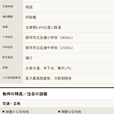
引渡時期
相談
権利種類
所有権
接道
北東側5.4M公道に接道
小学校区
那珂市立瓜連小学校（2400m）
中学校区
那珂市立瓜連中学校（3100m）
取引態様
媒介
設備
公営水道、本下水、集中LPG
その他制限事項
高さ最高限度有、日影制限有
物件の特長／注目の設備
交通・立地
緑豊かな住宅地
閑静な住宅地