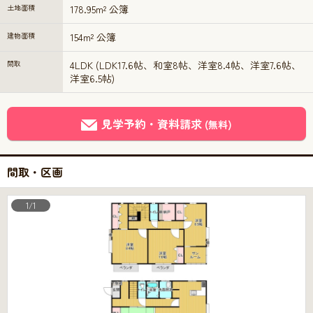
土地面積
178.95m² 公簿
建物面積
154m² 公簿
間取
4LDK (LDK17.6帖、和室8帖、洋室8.4帖、洋室7.6帖、
洋室6.5帖)
見学予約・資料請求
(無料)
間取・区画
1/1