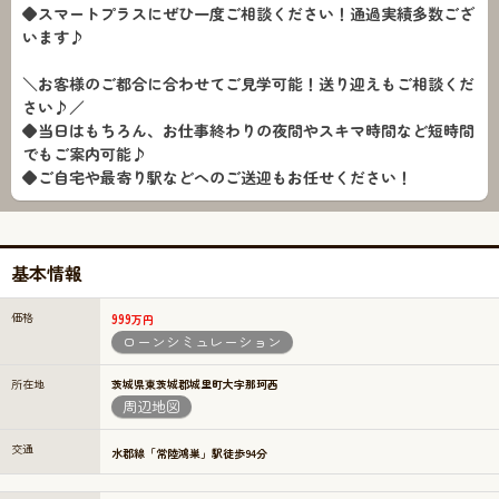
◆スマートプラスにぜひ一度ご相談ください！通過実績多数ござ
います♪
＼お客様のご都合に合わせてご見学可能！送り迎えもご相談くだ
さい♪／
◆当日はもちろん、お仕事終わりの夜間やスキマ時間など短時間
でもご案内可能♪
◆ご自宅や最寄り駅などへのご送迎もお任せください！
基本情報
価格
999
万円
ローンシミュレーション
所在地
茨城県東茨城郡城里町大字那珂西
周辺地図
交通
水郡線「常陸鴻巣」駅徒歩94分