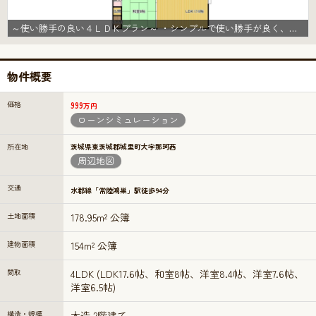
～使い勝手の良い４ＬＤＫプラン～ ・シンプルで使い勝手が良く、人気の高い４ＬＤＫのプランを採用。 ・収納もしっかりございますので、お家の中がスッキリと片付きます。
物件概要
価格
999
万円
ローンシミュレーション
所在地
茨城県東茨城郡城里町大字那珂西
周辺地図
交通
水郡線「常陸鴻巣」駅徒歩94分
土地面積
178.95m² 公簿
建物面積
154m² 公簿
間取
4LDK (LDK17.6帖、和室8帖、洋室8.4帖、洋室7.6帖、
洋室6.5帖)
構造・規模
木造 2階建て