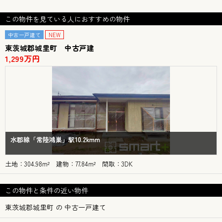
この物件を見ている人におすすめの物件
中古一戸建て
NEW
東茨城郡城里町 中古戸建
1,299万円
水郡線「常陸鴻巣」駅10.2kmm
土地：304.98m² 建物：77.84m² 間取：3DK
この物件と条件の近い物件
東茨城郡城里町 の 中古一戸建て