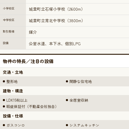
小学校区
城里町立石塚小学校（2600m）
中学校区
城里町立常北中学校（3800m）
取引態様
媒介
設備
公営水道、本下水、個別LPG
物件の特長／注目の設備
交通・立地
整形地
閑静な住宅地
建物・構造
LDK15帖以上
全居室収納
瑕疵保証付（不動産会社独自）
設備・仕様
ガスコンロ
システムキッチン