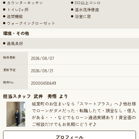
カウンターキッチン
3口以上コンロ
トイレ2ヶ所
温水洗浄便座
追焚機能
浴室に窓
ウォークインクローゼット
環境・その他
通風良好
物件更新
2026/08/07
更新予定
2026/08/21
物件No.
20000458649
担当スタッフ
武井 秀悟
より
城里町のお住まいなら「スマートプラス」へ♪他社様
でローンがダメだった・転職したて・頭金なし・借入
がある・・・などでもローン通過実績あり！資金面の
ご相談だけでもお気軽にどうぞ♪
プロフィール