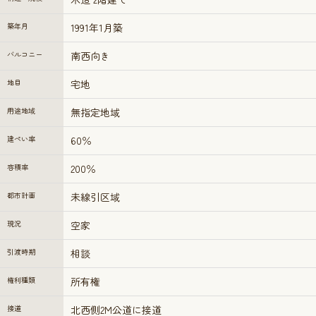
築年月
1991年1月築
バルコニー
南西向き
地目
宅地
用途地域
無指定地域
建ぺい率
60％
容積率
200％
都市計画
未線引区域
現況
空家
引渡時期
相談
権利種類
所有権
接道
北西側2M公道に接道