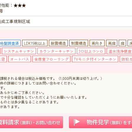
費性能：★★★
階
造成工事規制区域
地盤調査済
LDK15帖以上
耐震構造
制震構造
南向き
南庭
庭
システムキッチン
カウンターキッチン
3口以上コンロ
温水洗浄便座
に窓
オートバス
全居室フローリング
TVモニタ付インターホン
防犯
税される場合は税込み価格です。（1,000円未満は切り上げ。）
件の詳細につきましてはお問い合わせください。
す。
あらかじめご了承ください。
で十分な確認をしていただくようにお願いいたします。
ものとは多少異なることがあります。
があります。