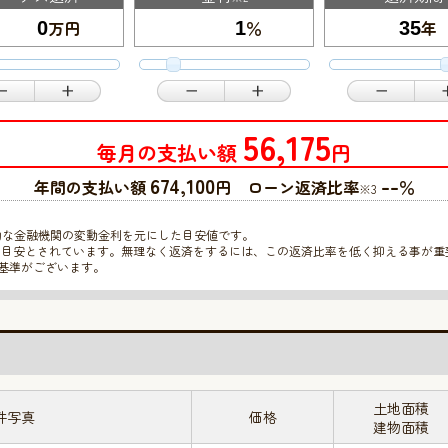
万円
％
年
56,175
毎月の支払い額
円
674,100
--
年間の支払い額
円 ローン返済比率
％
※3
的な金融機関の変動金利を元にした目安値です。
限の目安とされています。無理なく返済をするには、この返済比率を低く抑える事が
基準がございます。
土地面積
件写真
価格
建物面積