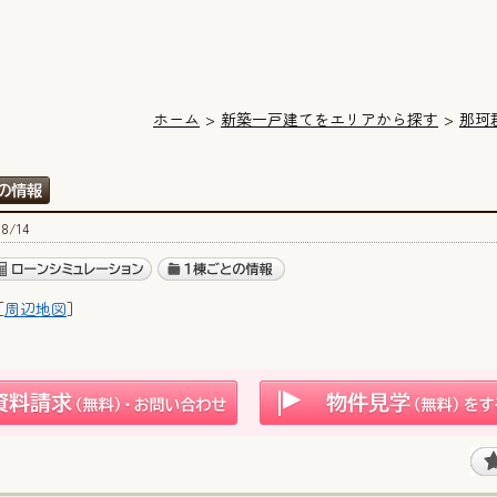
ホーム
新築一戸建てをエリアから探す
那珂
8/14
［
周辺地図
］