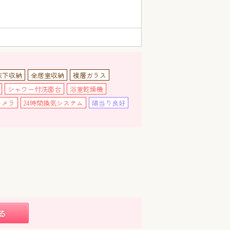
床下収納
全居室収納
複層ガラス
シャワー付洗面台
浴室乾燥機
カメラ
24時間換気システム
陽当り良好