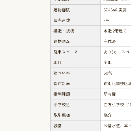
建物面積
87.48m² 実測
販売戸数
2戸
構造・規模
木造 2階建て
建物現況
完成済
駐車スペース
あり(カースペ
地目
宅地
建ぺい率
60％
都市計画
市街化調整区
権利種類
所有権
小学校区
白方小学校（10
取引態様
媒介
設備
公営水道、本下