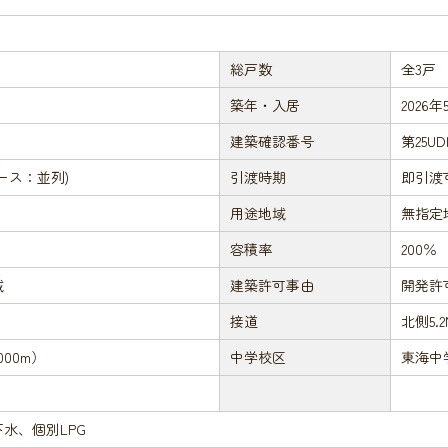
総戸数
全3戸
築年・入居
2026
建築確認番号
第25U
ース：並列)
引渡時期
即引渡
用途地域
無指定
容積率
200％
域
建築許可事由
開発許
接道
北側5.
00m）
中学校区
東海中学
水、個別LPG