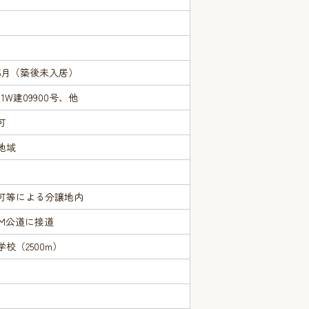
年5月（築後未入居）
DI1W建09900号、他
可
地域
可等による分譲地内
2M公道に接道
校（2500m）