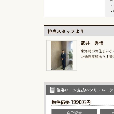
～
・
・
担当スタッフより
武井 秀悟
東海村のお住まいな
ン通過実績あり！資
住宅ローン支払いシミュレーシ
1990
物件価格
万円
自己資金