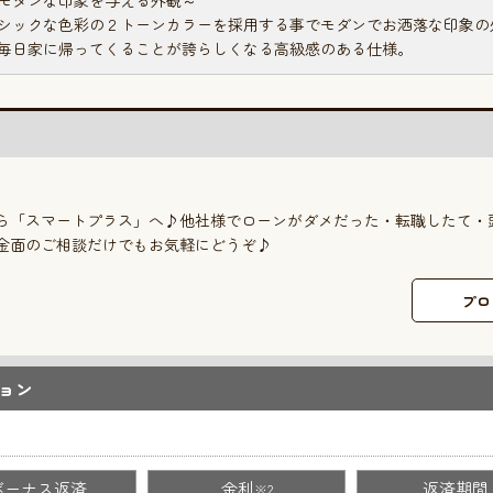
モダンな印象を与える外観～
シックな色彩の２トーンカラーを採用する事でモダンでお洒落な印象の
毎日家に帰ってくることが誇らしくなる高級感のある仕様。
ら「スマートプラス」へ♪他社様でローンがダメだった・転職したて・
金面のご相談だけでもお気軽にどうぞ♪
プロ
ョン
ボーナス返済
金利
返済期間
※2