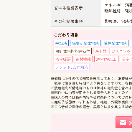
エネルギー消
省エネ性能表示
断熱性能：5段
その他制限事項
景観法、宅地
こだわり項目
平坦地
緑豊かな住宅地
閑静な住宅地
設計住宅性能評価付
浄水器
ガスコンロ
浴室暖房
追焚機能
浴室1坪以上
浴室
フラット35Sに対応
※価格は物件の代金総額を表示しており、消費税が課
税率は引き渡し時期により異なりますので、各物
※敷地権利が借地権のものは価格に権利金を含みま
※制作中に内容が変更される場合もありますので、
※購入の前には物件内容や契約条件についてご自身
※完成予想図はいずれも外構、植栽、外観等実際の
※ＣＧ合成の画像の場合、実際とは多少異なる場合