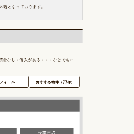
外観となっております。
頭金なし・借入がある・・・などでもロー
77
フィール
おすすめ物件
（
件）
世帯年収