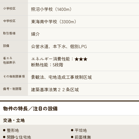
小学校区
照沼小学校（1400m）
中学校区
東海南中学校（3300m）
取引態様
媒介
設備
公営水道、本下水、個別LPG
省エネ
エネルギー消費性能：★★★
性能表示
断熱性能：5段階
その他制限事項
景観法、宅地造成工事規制区域
備考・制限等
建築基準法第２２条区域
物件の特長／注目の設備
交通・立地
整形地
平坦地
閑静な住宅地
前面棟無