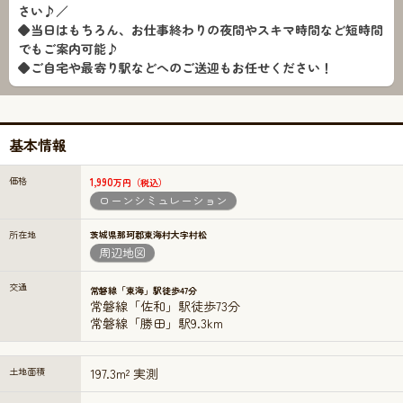
さい♪／
◆当日はもちろん、お仕事終わりの夜間やスキマ時間など短時間
でもご案内可能♪
◆ご自宅や最寄り駅などへのご送迎もお任せください！
基本情報
価格
1,990
万円（税込）
ローンシミュレーション
所在地
茨城県那珂郡東海村大字村松
周辺地図
交通
常磐線「東海」駅徒歩47分
常磐線「佐和」駅徒歩73分
常磐線「勝田」駅9.3km
土地面積
197.3m² 実測