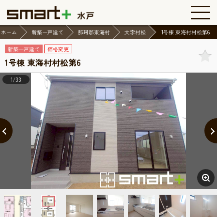
ホーム
新築一戸建て
那珂郡東海村
大字村松
1号棟 東海村村松第6
新築一戸建て
価格変更
1号棟 東海村村松第6
1/33