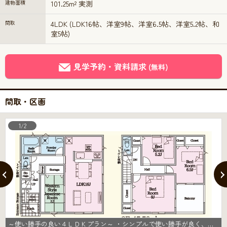
建物面積
101.25m² 実測
間取
4LDK (LDK16帖、洋室9帖、洋室6.5帖、洋室5.2帖、和
室5帖)
見学予約・資料請求
(無料)
間取・区画
1/2
～使い勝手の良い４ＬＤＫプラン～ ・シンプルで使い勝手が良く、人気の高い４ＬＤＫのプランを採用。 ・収納もしっかりございますので、お家の中がスッキリと片付きます。