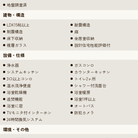
地盤調査済
建物・構造
LDK15帖以上
耐震構造
制震構造
庭
床下収納
全居室収納
複層ガラス
設計住宅性能評価付
設備・仕様
浄水器
ガスコンロ
システムキッチン
カウンターキッチン
3口以上コンロ
トイレ2ヶ所
温水洗浄便座
シャワー付洗面台
浴室乾燥機
浴室暖房
追焚機能
浴室1坪以上
浴室に窓
オートバス
TVモニタ付インターホン
防犯カメラ
24時間換気システム
環境・その他