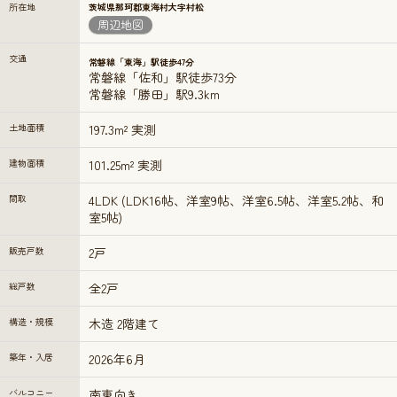
所在地
茨城県那珂郡東海村大字村松
周辺地図
交通
常磐線「東海」駅徒歩47分
常磐線「佐和」駅徒歩73分
常磐線「勝田」駅9.3km
土地面積
197.3m² 実測
建物面積
101.25m² 実測
間取
4LDK (LDK16帖、洋室9帖、洋室6.5帖、洋室5.2帖、和
室5帖)
販売戸数
2戸
総戸数
全2戸
構造・規模
木造 2階建て
築年・入居
2026年6月
バルコニー
南東向き