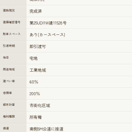
建物現況
完成済
建築確認番号
第25UDI1W建11528号
駐車スペース
あり(カースペース)
引渡時期
即引渡可
地目
宅地
用途地域
工業地域
建ぺい率
60％
容積率
200％
都市計画
市街化区域
権利種類
所有権
接道
南側5M公道に接道