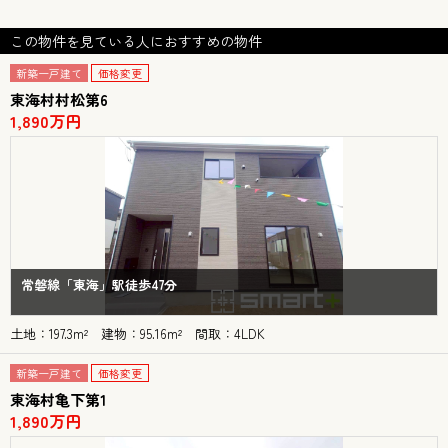
この物件を見ている人におすすめの物件
新築一戸建て
価格変更
東海村村松第6
1,890万円
常磐線「東海」駅徒歩47分
土地：197.3m² 建物：95.16m² 間取：4LDK
新築一戸建て
価格変更
東海村亀下第1
1,890万円