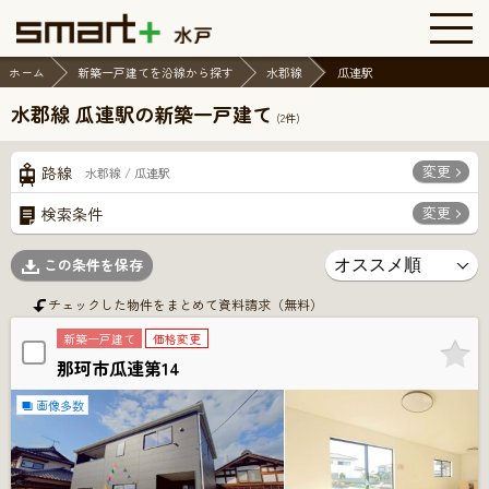
ホーム
新築一戸建てを沿線から探す
水郡線
瓜連駅
水郡線 瓜連駅の新築一戸建て
(
2
件)
変更
路線
水郡線 / 瓜連駅
変更
検索条件
この条件を保存
チェックした物件をまとめて資料請求（無料）
新築一戸建て
価格変更
那珂市瓜連第14
画像多数