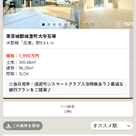
東茨城郡城里町大字石塚
水郡線「瓜連」駅9.6ｋｍ
1,990
価格：
万円
土地：340.46m²
建物：96.05m²
間取：3LDK
☆当日見学・送迎可☆スマートクラブ入会特典あり♪最適な
銀行プランをご提案♪
1〜2件目
(2件)
この条件を保存