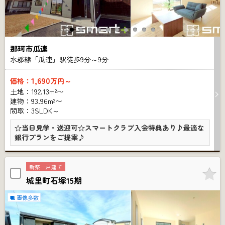
那珂市瓜連
水郡線「瓜連」駅徒歩
9
分～
9
分
1,690
価格：
万円～
土地：192.13m²〜
建物：93.96m²〜
間取：3SLDK～
☆当日見学・送迎可☆スマートクラブ入会特典あり♪最適な
銀行プランをご提案♪
新築一戸建て
城里町石塚15期
画像多数