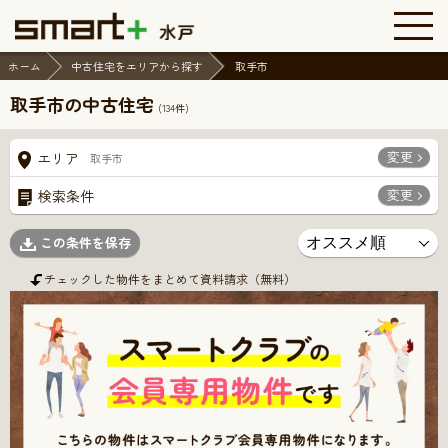
ホーム
中古住宅をエリアから探す
取手市
取手市の中古住宅
(
134
件)
変更
エリア
取手市
変更
検索条件
この条件を保存
チェックした物件をまとめて資料請求（無料）