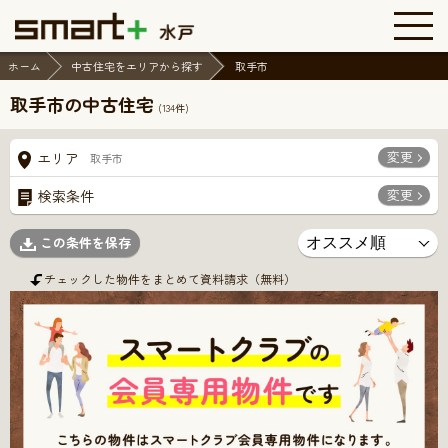
ホーム
中古住宅をエリアから探す
取手市
取手市の中古住宅
(
134
件)
変更
エリア
取手市
変更
検索条件
この条件を保存
チェックした物件をまとめて資料請求（無料）