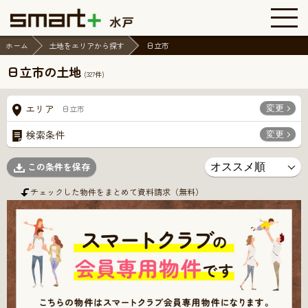
ホーム
土地をエリアから探す
日立市
日立市の土地
(
327
件)
変更
エリア
日立市
変更
検索条件
この条件を保存
チェックした物件をまとめて資料請求（無料）