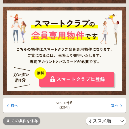
51〜60件目
前へ
次へ
(327件)
この条件を保存