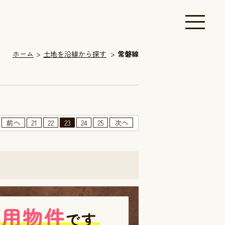
ホーム
土地を沿線から探す
常磐線
前へ
21
22
23
24
25
次へ