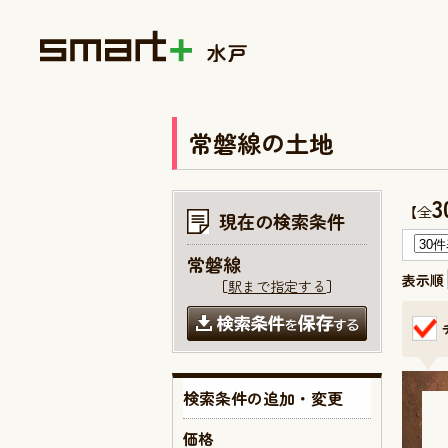
常磐線の土地
3
【全
現在の検索条件
常磐線
表示順
［
駅まで指定する
］
検索条件の追加・変更
価格