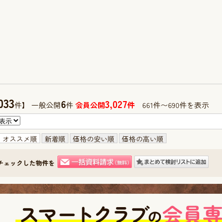
033
6
3,027
件】 一般公開
件
会員公開
件
661件〜690件を表示
オススメ順
新着順
価格の安い順
価格の高い順
チェックした物件を