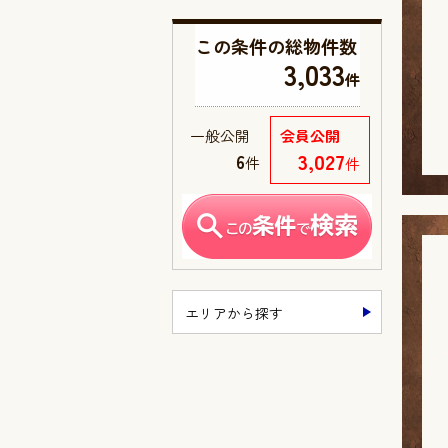
この条件の
総物件数
3,033
件
一般公開
会員公開
3,027
6
件
件
エリアから探す