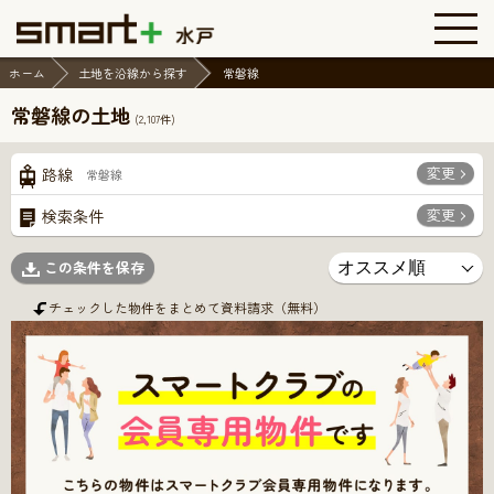
ホーム
土地を沿線から探す
常磐線
常磐線の土地
(
2,107
件)
変更
路線
常磐線
変更
検索条件
この条件を保存
チェックした物件をまとめて資料請求（無料）