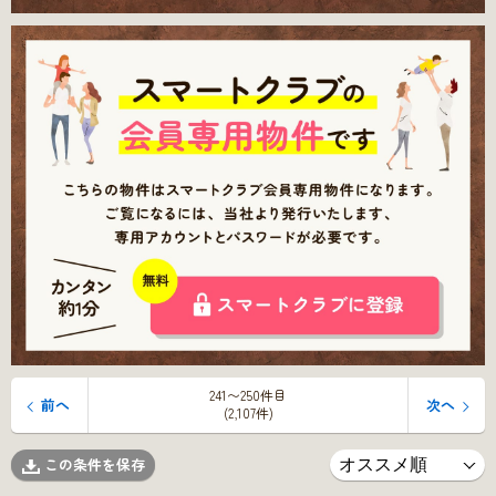
241〜250件目
前へ
次へ
(2,107件)
この条件を保存